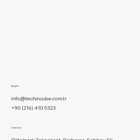
İletişim
info@techincube.com.tr
+90 (216) 410 5323
Lokasyon
Dijitalpark Teknokent, Barbaros, Şebboy Sk.