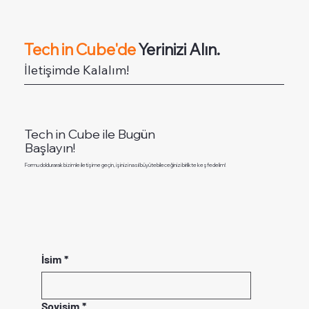
T
ech in Cube'de
Yerinizi Alın.
İletişimde Kalalım!
Tech in Cube ile Bugün
Başlayın!
Formu doldurarak bizimle iletişime geçin, işinizi nasıl büyütebileceğinizi birlikte keşfedelim!
İsim
*
Soyisim
*