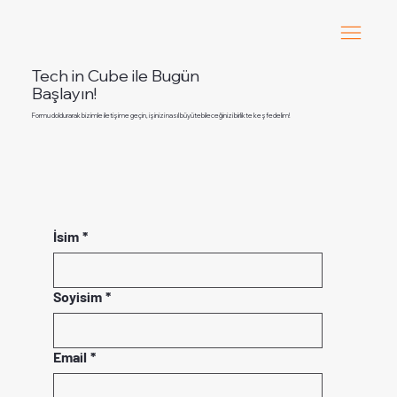
Tech in Cube ile Bugün
Başlayın!
Formu doldurarak bizimle iletişime geçin, işinizi nasıl büyütebileceğinizi birlikte keşfedelim!
İsim
*
Soyisim
*
Email
*