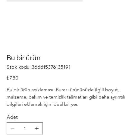
Bu bir ürün
Stok
Stok kodu:
366615376135191
kodu:
366615376135191
Fiyat
₺7,50
Bu bir ürün açıklaması. Burası ürününüzle ilgili boyut, 
malzeme, bakım ve temizlik talimatları gibi daha ayrıntılı 
bilgileri eklemek için ideal bir yer.
Adet